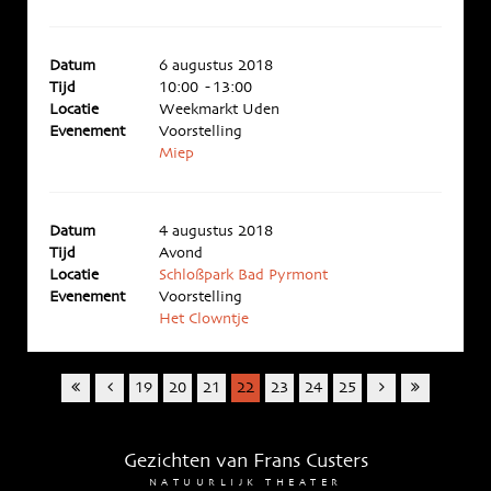
Datum
6 augustus 2018
Tijd
10:00 - 13:00
Locatie
Weekmarkt Uden
Evenement
Voorstelling
Miep
Datum
4 augustus 2018
Tijd
Avond
Locatie
Schloßpark Bad Pyrmont
Evenement
Voorstelling
Het Clowntje
19
20
21
22
23
24
25
Gezichten van Frans Custers
NATUURLIJK THEATER