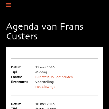
Agenda van Frans
Custers
Datum
15 mei 2016
Tijd
Middag
Locatie
Gildefest, Wildeshauden
Evenement
Voorstelling
Het Clowntje
Datum
10 mei 2016