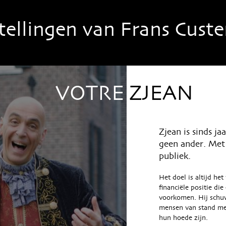
tellingen van Frans Custe
VOTRE
ZJEAN
Zjean is sinds ja
geen ander. Met 
publiek.
Het doel is altijd he
financiële positie die
voorkomen. Hij schu
mensen van stand met
hun hoede zijn.